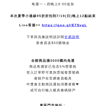
每週一～四晚上8:00追加
本次夏季小連線95折折扣到7/19(日)晚上12點結束
Line客服>>
https://goo.gl/E7SvgL
下單與洗滌說明請詳閱
交易說明
新會員送$50購物金
全館商品滿3000國內免運
商品售價皆已包含5%營業稅
登入訂單即可查詢雲端發票號碼
會歸戶在官網會員載具
中獎會主動簡訊通知消費者喔💗
或可自行輸入載具條碼歸戶
東區門市地址：