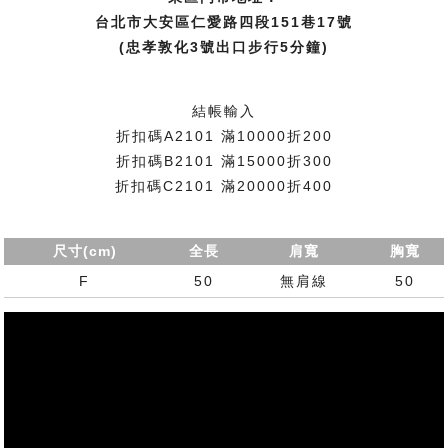
台北市大安區仁愛路四段151巷17號
(忠孝敦化3號出口步行5分鐘)
結帳輸入
折扣碼A2101 滿10000折200
折扣碼B2101 滿15000折300
折扣碼C2101 滿20000折400
尺寸(cm)
全長
肩寬
胸寬
F
50
無肩線
50