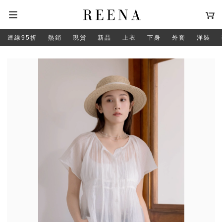
連線95折
熱銷
現貨
新品
上衣
下身
外套
洋裝