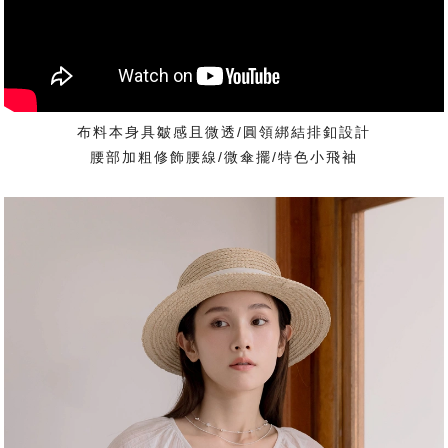
布料本身具皺感且微透/圓領綁結排釦設計
腰部加粗修飾腰線/微傘擺/特色小飛袖