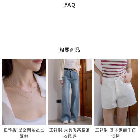
FAQ
相關商品
正韓製 星空閃耀星星
正韓製 大長腿高腰落
正韓製 基本素面牛仔
雙鍊
地寬褲
短褲