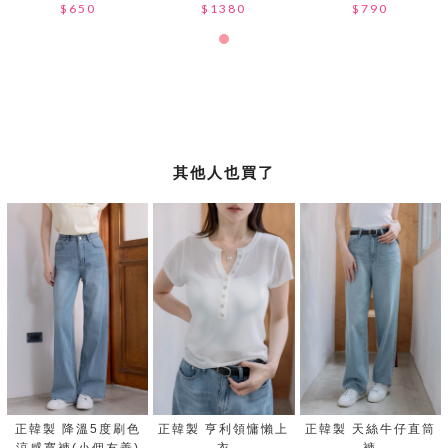
$650
$1380
$790
其他人也買了
正韓製 降溫5度刷色
正韓製 亨利領慵懶上
正韓製 天絲牛仔直筒
涼感寬褲(小個友善)
衣
褲