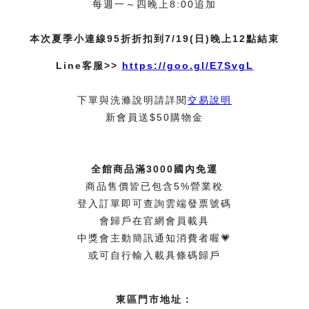
每週一～四晚上8:00追加
本次夏季小連線95折折扣到7/19(日)晚上12點結束
Line客服>>
https://goo.gl/E7SvgL
下單與洗滌說明請詳閱
交易說明
新會員送$50購物金
全館商品滿3000國內免運
商品售價皆已包含5%營業稅
登入訂單即可查詢雲端發票號碼
會歸戶在官網會員載具
中獎會主動簡訊通知消費者喔💗
或可自行輸入載具條碼歸戶
東區門市地址：