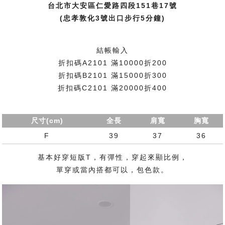
台北市大安區仁愛路四段151巷17號
(忠孝敦化3號出口步行5分鐘)
結帳輸入
折扣碼A2101 滿10000折200
折扣碼B2101 滿15000折300
折扣碼C2101 滿20000折400
尺寸(cm)
全長
肩寬
胸寬
F
39
37
36
基本好穿短版T，有彈性，穿起來顯比例，
單穿或當內搭都可以，包色款。