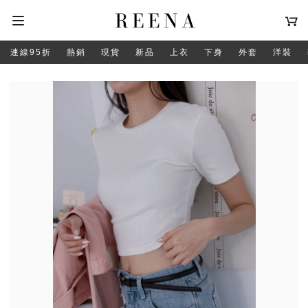
連線95折
熱銷
現貨
新品
上衣
下身
外套
洋裝