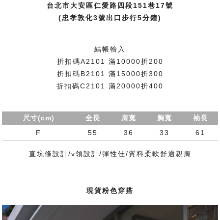
台北市大安區仁愛路四段151巷17號
(忠孝敦化3號出口步行5分鐘)
結帳輸入
折扣碼A2101 滿10000折200
折扣碼B2101 滿15000折300
折扣碼C2101 滿20000折400
尺寸(cm)
全長
肩寬
胸寬
袖長
F
55
36
33
61
直坑條設計/v領設計/彈性佳/質料柔軟舒適親膚
現貨粉色穿搭