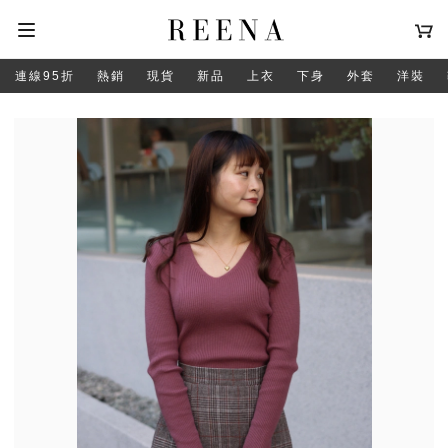
連線95折
熱銷
現貨
新品
上衣
下身
外套
洋裝