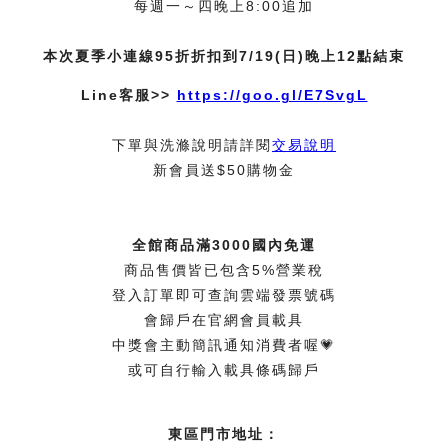
每週一～四晚上8:00追加
本次夏季小連線95折折扣到7/19(日)晚上12點結束
Line客服>>
https://goo.gl/E7SvgL
下單與洗滌說明請詳閱
交易說明
新會員送$50購物金
全館商品滿3000國內免運
商品售價皆已包含5%營業稅
登入訂單即可查詢雲端發票號碼
會歸戶在官網會員載具
中獎會主動簡訊通知消費者喔💗
或可自行輸入載具條碼歸戶
東區門市地址：