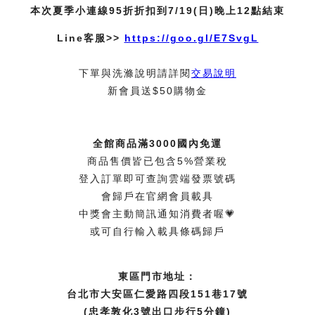
本次夏季小連線95折折扣到7/19(日)晚上12點結束
Line客服>>
https://goo.gl/E7SvgL
下單與洗滌說明請詳閱
交易說明
新會員送$50購物金
全館商品滿3000國內免運
商品售價皆已包含5%營業稅
登入訂單即可查詢雲端發票號碼
會歸戶在官網會員載具
中獎會主動簡訊通知消費者喔💗
或可自行輸入載具條碼歸戶
東區門市地址：
台北市大安區仁愛路四段151巷17號
(忠孝敦化3號出口步行5分鐘)