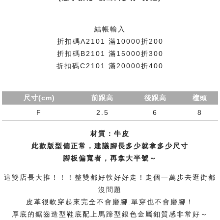
結帳輸入
折扣碼A2101 滿10000折200
折扣碼B2101 滿15000折300
折扣碼C2101 滿20000折400
尺寸(cm)
前跟高
後跟高
楦頭
F
2.5
6
8
材質：牛皮
此款版型偏正常，建議腳長多少就拿多少尺寸
腳板偏寬者，再拿大半號～
這雙店長大推！！！整雙都好軟好好走！走個一萬步去逛街都
沒問題
皮革很軟穿起來完全不會磨腳.單穿也不會磨腳！
厚底的鋸齒造型鞋底配上
馬蹄型銀色金屬釦質感非常好～