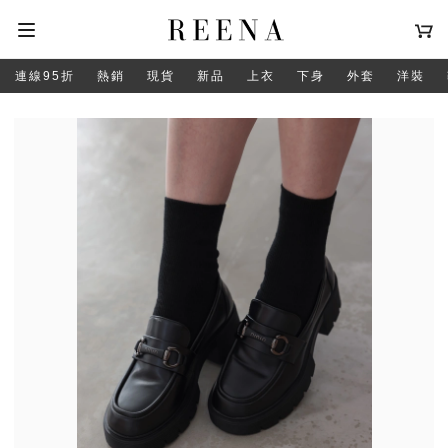
連線95折
熱銷
現貨
新品
上衣
下身
外套
洋裝