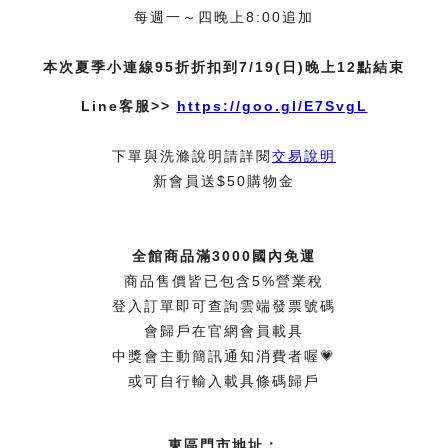
每週一～四晚上8:00追加
本次夏季小連線95折折扣到7/19(日)晚上12點結束
Line客服>>
https://goo.gl/E7SvgL
下單與洗滌說明請詳閱
交易說明
新會員送$50購物金
全館商品滿3000國內免運
商品售價皆已包含5%營業稅
登入訂單即可查詢雲端發票號碼
會歸戶在官網會員載具
中獎會主動簡訊通知消費者喔💗
或可自行輸入載具條碼歸戶
東區門市地址：