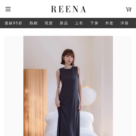
連線95折
熱銷
現貨
新品
上衣
下身
外套
洋裝