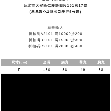
台北市大安區仁愛路四段151巷17號
(忠孝敦化3號出口步行5分鐘)
結帳輸入
折扣碼A2101 滿10000折200
折扣碼B2101 滿15000折300
折扣碼C2101 滿20000折400
尺寸(cm)
全長
腰寬
臀寬
胸寬
F
130
36
49
38