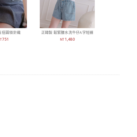
百搭圓領針織
正韓製 鬆緊腰水洗牛仔A字短褲
正韓製 高級感
751
1,480
1,
T
NT
NT