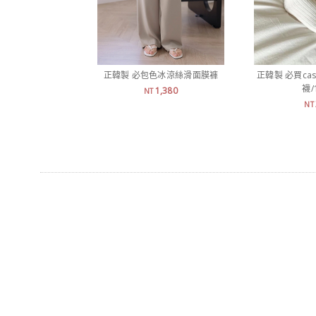
正韓製 必包色冰涼絲滑面膜褲
正韓製 必買ca
襪/
1,380
NT
NT