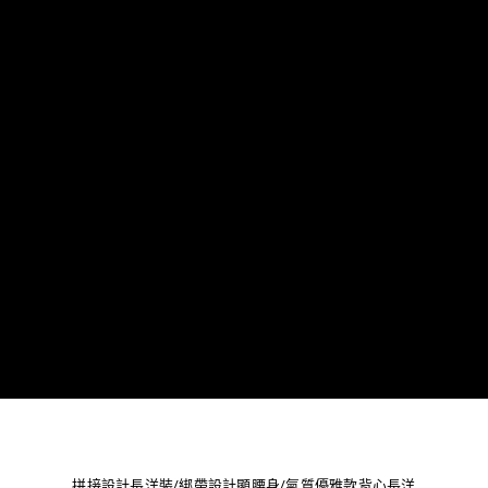
拼接設計長洋裝/綁帶設計顯腰身/氣質優雅款背心長洋