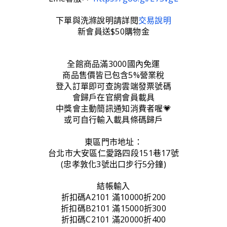
下單與洗滌說明請詳閱
交易說明
新會員送$50購物金
全館商品滿3000國內免運
商品售價皆已包含5%營業稅
登入訂單即可查詢雲端發票號碼
會歸戶在官網會員載具
中獎會主動簡訊通知消費者喔💗
或可自行輸入載具條碼歸戶
東區門市地址：
台北市大安區仁愛路四段151巷17號
(忠孝敦化3號出口步行5分鐘)
結帳輸入
折扣碼A2101 滿10000折200
折扣碼B2101 滿15000折300
折扣碼C2101 滿20000折400