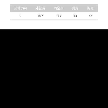
尺寸(cm)
外全長
內全長
肩寬
胸寬
F
107
117
33
47