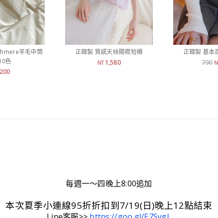
shmere羊毛中筒
正韓製 質感天絲開襟短襯
正韓製 基本
10色
1,580
790
NT
N
200
每週一～四晚上8:00追加
本次夏季小連線95折折扣到7/19(日)晚上12點結束
Line客服>>
https://goo.gl/E7SvgL