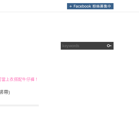
可當上衣搭配牛仔褲！
綁帶)