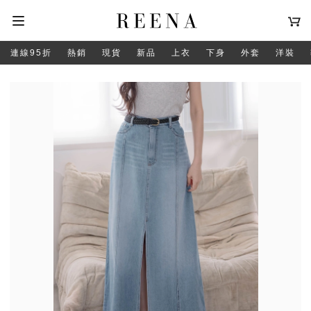
連線95折
熱銷
現貨
新品
上衣
下身
外套
洋裝