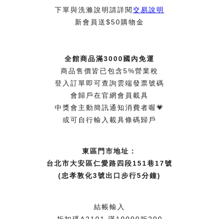
下單與洗滌說明請詳閱
交易說明
新會員送$50購物金
全館商品滿3000國內免運
商品售價皆已包含5%營業稅
登入訂單即可查詢雲端發票號碼
會歸戶在官網會員載具
中獎會主動簡訊通知消費者喔💗
或可自行輸入載具條碼歸戶
東區門市地址：
台北市大安區仁愛路四段151巷17號
(忠孝敦化3號出口步行5分鐘)
結帳輸入
折扣碼A2101 滿10000折200