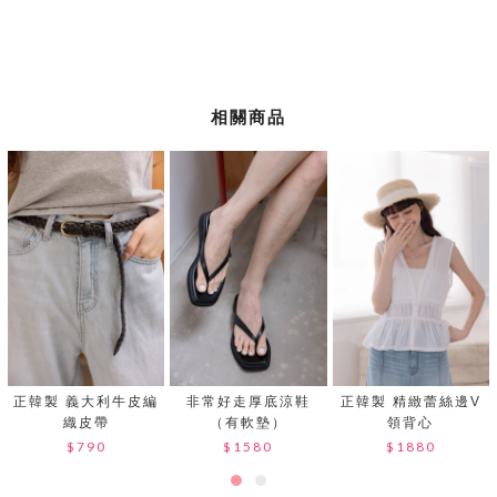
相關商品
正韓製 義大利牛皮編
非常好走厚底涼鞋
正韓製 精緻蕾絲邊V
織皮帶
（有軟墊）
領背心
$790
$1580
$1880