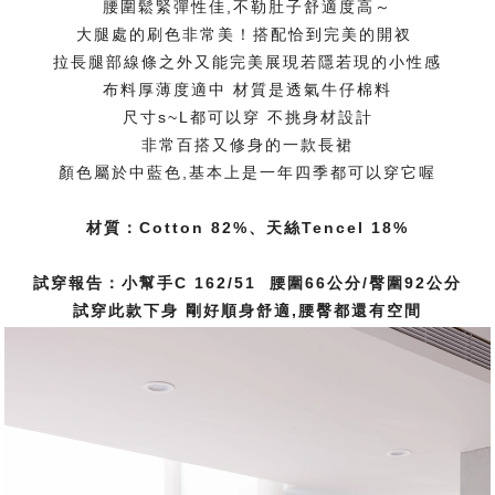
腰圍鬆緊彈性佳,不勒肚子舒適度高～
大腿處的刷色非常美！搭配恰到完美的開衩
拉長腿部線條之外又能完美展現若隱若現的小性感
布料厚薄度適中 材質是透氣牛仔棉料
尺寸s~L都可以穿 不挑身材設計
非常百搭又修身的一款長裙
顏色屬於中藍色,基本上是一年四季都可以穿它喔
材質：Cotton 82%、天絲Tencel 18%
試穿報告：小幫手C 162/51 腰圍66公分/臀圍92公分
試穿此款下身 剛好順身舒適,腰臀都還有空間