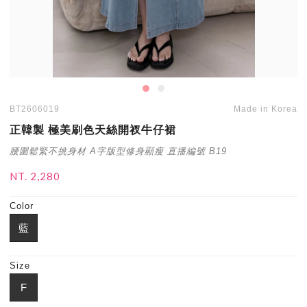
BT2606019
Made in Korea
正韓製 極美刷色天絲開衩牛仔裙
腰圍鬆緊不挑身材 A字版型修身顯瘦 直播編號 B19
NT. 2,280
Color
藍
Size
F