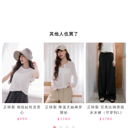
其他人也買了
正韓製 側扭結坦克背
正韓製 降溫天絲兩穿
正韓製 完美比例滑面
心
開衫
冰冰褲（可穿到L)
$990
$1580
$1780