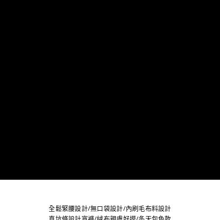
全鬆緊腰設計/無口袋設計/內刷毛布料設計
直坑條設計寬褲/絨布親膚好摸/冬天包色款