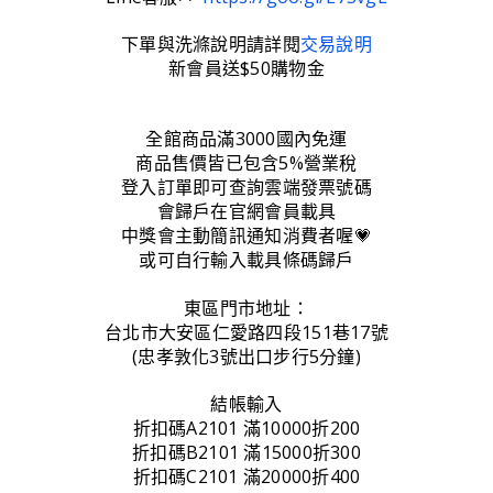
下單與洗滌說明請詳閱
交易說明
新會員送$50購物金
全館商品滿3000國內免運
商品售價皆已包含5%營業稅
登入訂單即可查詢雲端發票號碼
會歸戶在官網會員載具
中獎會主動簡訊通知消費者喔💗
或可自行輸入載具條碼歸戶
東區門市地址：
台北市大安區仁愛路四段151巷17號
(忠孝敦化3號出口步行5分鐘)
結帳輸入
折扣碼A2101 滿10000折200
折扣碼B2101 滿15000折300
折扣碼C2101 滿20000折400