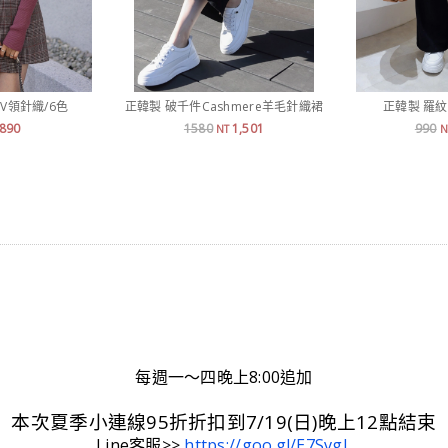
V領針織/6色
正韓製 破千件Cashmere羊毛針織裙
正韓製 羅
890
1580
1,501
990
NT
N
每週一～四晚上8:00追加
本次夏季小連線95折折扣到7/19(日)晚上12點結束
Line客服>>
https://goo.gl/E7SvgL