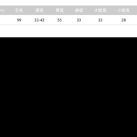
m)
全長
腰寬
臀寬
褲襠
大腿寬
小腿寬
99
32-43
55
33
32
28