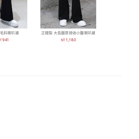
紋毛料喇叭褲
正韓製 大長腿厚磅收小腹喇叭褲
正韓製 質感浣熊
941
1,180
1,
T
NT
NT