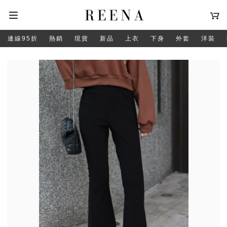
連線95折
熱銷
現貨
新品
上衣
下身
外套
洋裝