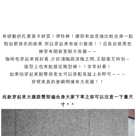
有磅數的扎實萊卡材質！彈性棒！腰部有故意做比較合身一點
類似塑身衣的效果 所以穿起來有收小腹感！！店長自留黑色
褲管有開衩更顯大長腿～～
咖啡色穿起來很好看,介於淺咖跟深咖之間,又顯瘦又特別～
版型上也有點接近靴型褲！！非常好看！
如果怕穿起來顯臀得美女可以搭配長版上衣即可～～～
穿裡來真的會瞬間擁有大長腿！！
此款穿起來大腿跟臀部偏合身大家下單之前可以注意一下量尺
寸＾＾