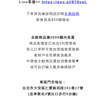
Line客服>>
https://goo.gl/E7SvgL
下單與洗滌說明請詳閱
交易說明
新會員送$50購物金
全館商品滿3000國內免運
商品售價皆已包含5%營業稅
登入訂單即可查詢雲端發票號碼
會歸戶在官網會員載具
中獎會主動簡訊通知消費者喔💗
或可自行輸入載具條碼歸戶
東區門市地址：
台北市大安區仁愛路四段151巷17號
(忠孝敦化3號出口步行5分鐘)