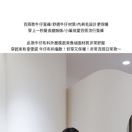
百搭款牛仔寬褲/舒適牛仔材質/內刷毛設計更保暖
穿上一秒變長腿姊姊/小編就愛百搭流行寬褲
此款牛仔布料外層摸起來像絨面材質非常舒服
穿起來有垂墜感 牛仔布料偏軟！好穿又保暖！非常百搭日常款～