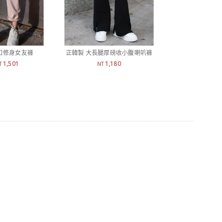
釦修身女友褲
正韓製 大長腿厚磅收小腹喇叭褲
正韓製 羅紋
1,501
1,180
990
T
NT
N