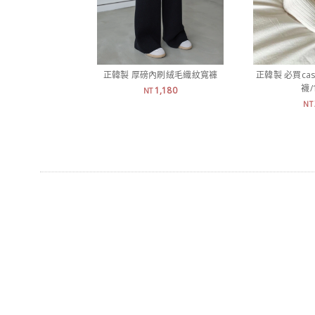
正韓製 厚磅內刷絨毛織紋寬褲
正韓製 必買ca
襪/
1,180
NT
NT