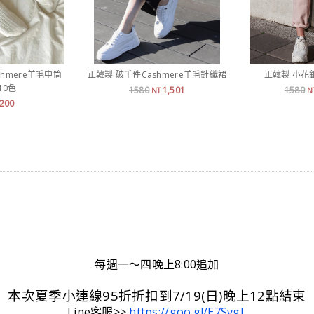
shmere羊毛中筒
正韓製 破千件Cashmere羊毛針織裙
正韓製 小花
10色
1580
1,501
1580
NT
N
200
每週一～四晚上8:00追加
本次夏季小連線95折折扣到7/19(日)晚上12點結束
Line客服>>
https://goo.gl/E7SvgL