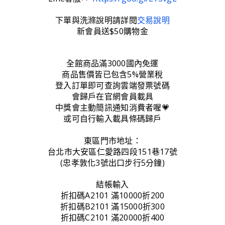
下單與洗滌說明請詳閱
交易說明
新會員送$50購物金
全館商品滿3000國內免運
商品售價皆已包含5%營業稅
登入訂單即可查詢雲端發票號碼
會歸戶在官網會員載具
中獎會主動簡訊通知消費者喔💗
或可自行輸入載具條碼歸戶
東區門市地址：
台北市大安區仁愛路四段151巷17號
(忠孝敦化3號出口步行5分鐘)
結帳輸入
折扣碼A2101 滿10000折200
折扣碼B2101 滿15000折300
折扣碼C2101 滿20000折400