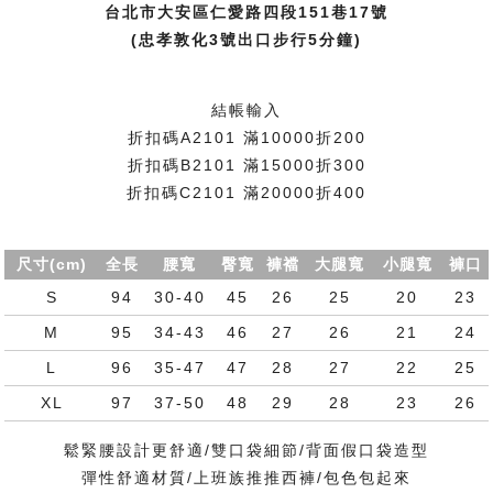
台北市大安區仁愛路四段151巷17號
(忠孝敦化3號出口步行5分鐘)
結帳輸入
折扣碼A2101 滿10000折200
折扣碼B2101 滿15000折300
折扣碼C2101 滿20000折400
尺寸(cm)
全長
腰寬
臀寬
褲襠
大腿寬
小腿寬
褲口
S
94
30-40
45
26
25
20
23
M
95
34-43
46
27
26
21
24
L
96
35-47
47
28
27
22
25
XL
97
37-50
48
29
28
23
26
鬆緊腰設計更舒適/雙口袋細節/背面假口袋造型
彈性舒適材質/上班族推推西褲/包色包起來