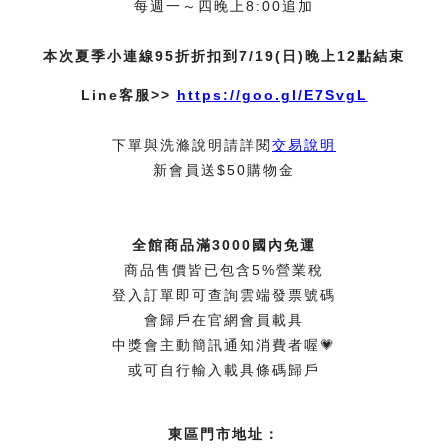
每週一～四晚上8:00追加
本次夏季小連線95折折扣到7/19(日)晚上12點結束
Line客服>>
https://goo.gl/E7SvgL
下單與洗滌說明請詳閱
交易說明
新會員送$50購物金
全館商品滿3000國內免運
商品售價皆已包含5%營業稅
登入訂單即可查詢雲端發票號碼
會歸戶在官網會員載具
中獎會主動簡訊通知消費者喔💗
或可自行輸入載具條碼歸戶
東區門市地址：