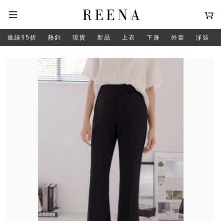
連線95折
熱銷
現貨
新品
上衣
下身
外套
洋裝