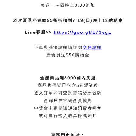
每週一～四晚上8:00追加
本次夏季小連線95折折扣到7/19(日)晚上12點結束
Line客服>>
https://goo.gl/E7SvgL
下單與洗滌說明請詳閱
交易說明
新會員送$50購物金
全館商品滿3000國內免運
商品售價皆已包含5%營業稅
登入訂單即可查詢雲端發票號碼
會歸戶在官網會員載具
中獎會主動簡訊通知消費者喔💗
或可自行輸入載具條碼歸戶
東區門市地址：