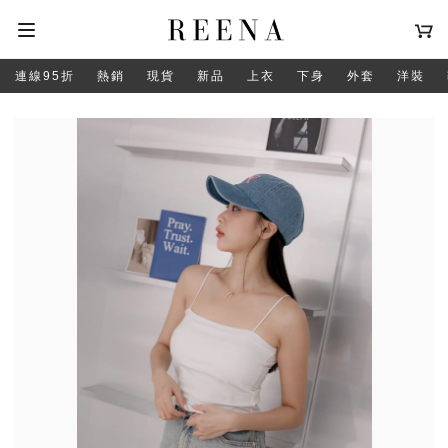
連線95折
熱銷
現貨
新品
上衣
下身
外套
洋裝