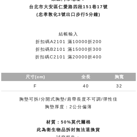
台北市大安區仁愛路四段151巷17號
(忠孝敦化3號出口步行5分鐘)
結帳輸入
折扣碼A2101 滿10000折200
折扣碼B2101 滿15000折300
折扣碼C2101 滿20000折400
尺寸(cm)
全長
胸寬
F
40
32
胸墊可拆/分開式胸墊/肩帶長度不可調/彈性佳
胸墊厚度：2公分偏薄
材質：50%莫代爾棉
此為衛生物品拆封無法退換貨