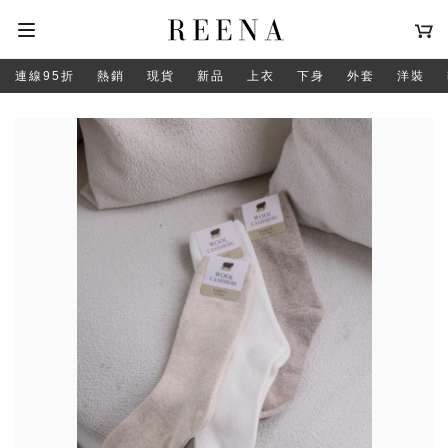
連線95折
熱銷
現貨
新品
上衣
下身
外套
洋裝