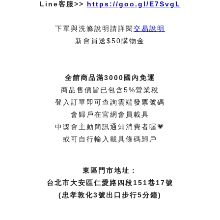
Line客服>>
https://goo.gl/E7SvgL
下單與洗滌說明請詳閱
交易說明
新會員送$50購物金
全館商品滿3000國內免運
商品售價皆已包含5%營業稅
登入訂單即可查詢雲端發票號碼
會歸戶在官網會員載具
中獎會主動簡訊通知消費者喔💗
或可自行輸入載具條碼歸戶
東區門市地址：
台北市大安區仁愛路四段151巷17號
(忠孝敦化3號出口步行5分鐘)