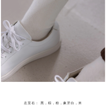
左至右： 黑，棕，粉，象牙白，米