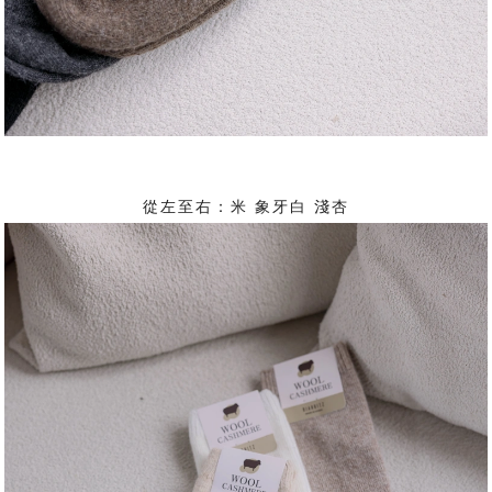
從左至右：米 象牙白 淺杏