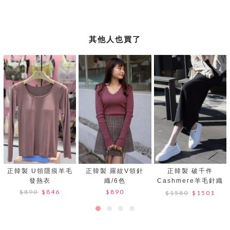
其他人也買了
正韓製 U領隱痕羊毛
正韓製 羅紋V領針
正韓製 破千件
發熱衣
織/6色
Cashmere羊毛針織
裙
$890
$846
$890
$1580
$1501