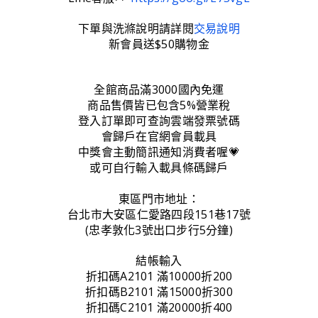
下單與洗滌說明請詳閱
交易說明
新會員送$50購物金
全館商品滿3000國內免運
商品售價皆已包含5%營業稅
登入訂單即可查詢雲端發票號碼
會歸戶在官網會員載具
中獎會主動簡訊通知消費者喔💗
或可自行輸入載具條碼歸戶
東區門市地址：
台北市大安區仁愛路四段151巷17號
(忠孝敦化3號出口步行5分鐘)
結帳輸入
折扣碼A2101 滿10000折200
折扣碼B2101 滿15000折300
折扣碼C2101 滿20000折400