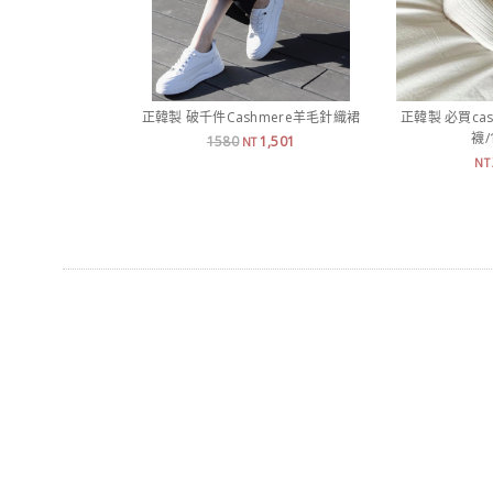
正韓製 破千件Cashmere羊毛針織裙
正韓製 必買ca
襪/
1580
1,501
NT
NT