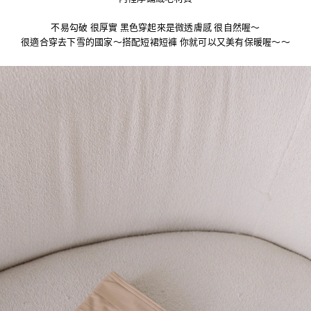
不易勾破 很厚實 黑色穿起來是微透膚感 很自然喔～
很適合穿去下雪的國家～搭配短裙短褲 你就可以又美有保暖喔～～