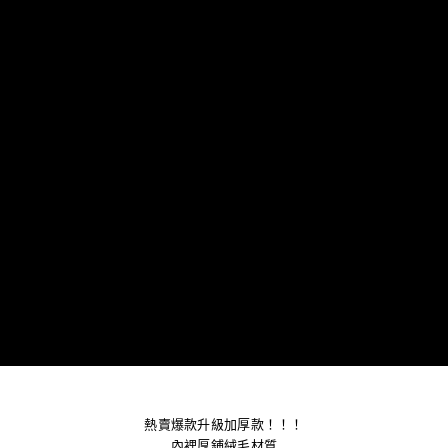
熱賣爆款升級加厚款！！！
內裡厚鋪絨毛材質