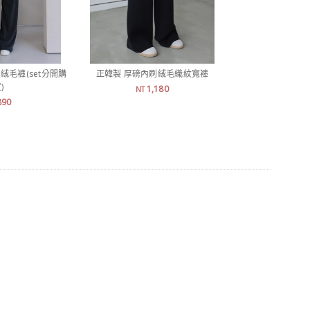
絨毛褲(set分開購
正韓製 厚磅內刷絨毛織紋寬褲
正韓製 休閒連帽刷絨
)
購買
1,180
NT
890
7
NT