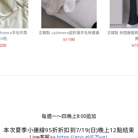
shmere羊毛中筒
正韓製 cashmere超舒服羊毛保暖襪
正韓製 休閒連帽刷
10色
買
190
NT
200
NT
每週一～四晚上8:00追加
本次夏季小連線95折折扣到7/19(日)晚上12點結束
Line客服>>
https://goo.gl/E7SvgL