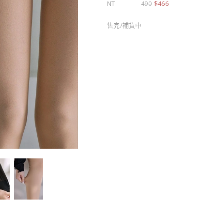
NT
$466
490
售完/補貨中