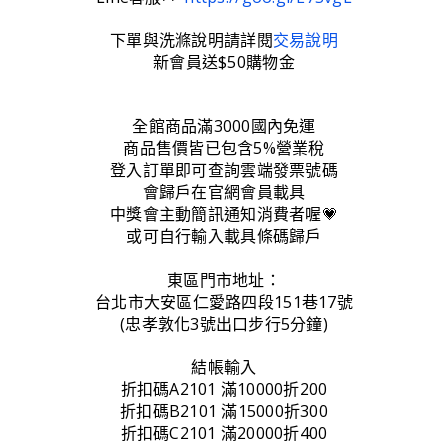
下單與洗滌說明請詳閱
交易說明
新會員送$50購物金
全館商品滿3000國內免運
商品售價皆已包含5%營業稅
登入訂單即可查詢雲端發票號碼
會歸戶在官網會員載具
中獎會主動簡訊通知消費者喔💗
或可自行輸入載具條碼歸戶
東區門市地址：
台北市大安區仁愛路四段151巷17號
(忠孝敦化3號出口步行5分鐘)
結帳輸入
折扣碼A2101 滿10000折200
折扣碼B2101 滿15000折300
折扣碼C2101 滿20000折400