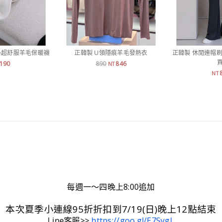
ere超舒服羊毛保暖襪
正韓製 U領隱痕羊毛發熱衣
正韓製 休閒連帽刷
買
190
890
846
NT
NT
每週一～四晚上8:00追加
本次夏季小連線95折折扣到7/19(日)晚上12點結束
Line客服>>
https://goo.gl/E7SvgL