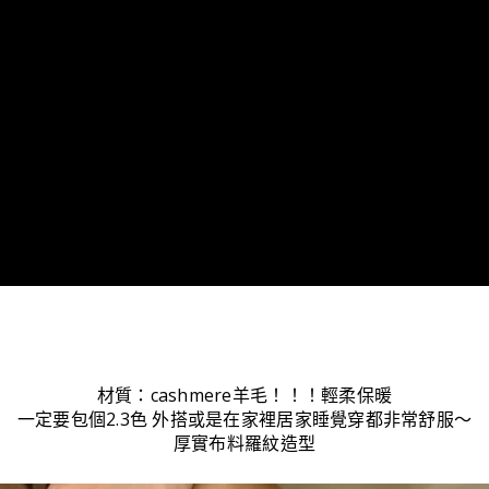
材質：cashmere羊毛！！！輕柔保暖
一定要包個2.3色 外搭或是在家裡居家睡覺穿都非常舒服～
厚實布料羅紋造型