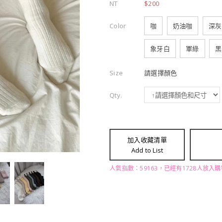
NT
$200
Color
咖
奶油咖
深灰
象牙白
軍綠
黑
Size
請選擇顏色
Qty.
加入收藏清單
Add to List
人氣指數：59163，已經有1728人放入