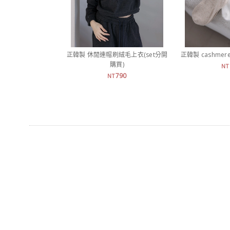
正韓製 休閒連帽刷絨毛上衣(set分開
正韓製 cashm
購買)
NT
790
NT