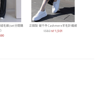
絨毛褲(set分開購
正韓製 破千件Cashmere羊毛針織裙
正韓製 厚磅內
)
1580
1,501
1,
NT
NT
890