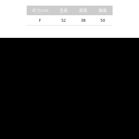
尺寸(cm)
全長
肩寬
胸寬
F
52
38
50