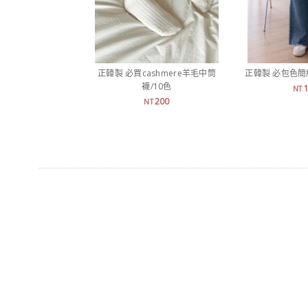
正韓製 必買cashmere羊毛中筒
正韓製 必包色
襪/10色
NT
200
NT