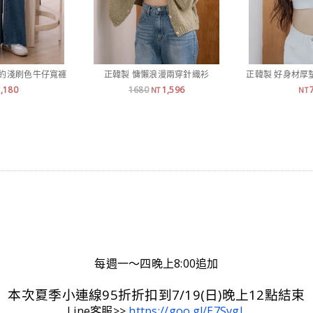
簡約淺刷色牛仔寬褲
正韓製 慵懶浪漫兩穿針織衫
正韓製 好身材厚墊B
1,180
1680
1,596
NT
NT
每週一～四晚上8:00追加
本次夏季小連線95折折扣到7/19(日)晚上12點結束
Line客服>>
https://goo.gl/E7SvgL