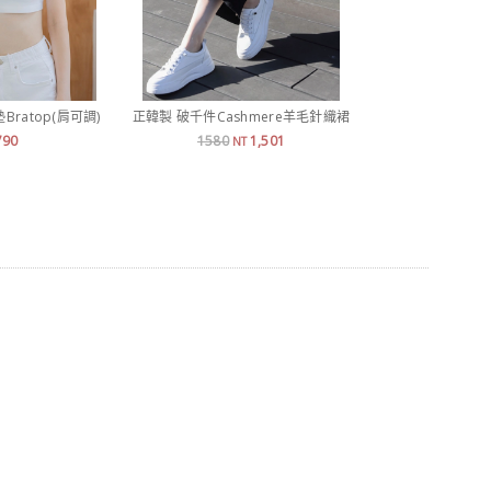
ratop(肩可調)
正韓製 破千件Cashmere羊毛針織裙
正韓製 基本
790
1580
1,501
790
NT
N