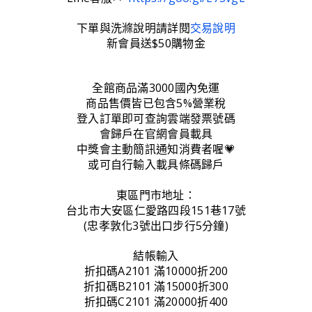
下單與洗滌說明請詳閱
交易說明
新會員送$50購物金
全館商品滿3000國內免運
商品售價皆已包含5%營業稅
登入訂單即可查詢雲端發票號碼
會歸戶在官網會員載具
中獎會主動簡訊通知消費者喔💗
或可自行輸入載具條碼歸戶
東區門市地址：
台北市大安區仁愛路四段151巷17號
(忠孝敦化3號出口步行5分鐘)
結帳輸入
折扣碼A2101 滿10000折200
折扣碼B2101 滿15000折300
折扣碼C2101 滿20000折400