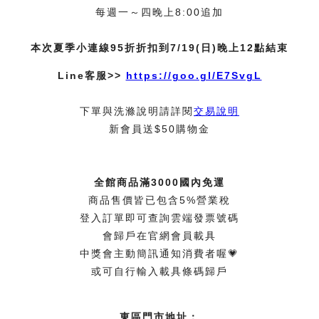
每週一～四晚上8:00追加
本次夏季小連線95折折扣到7/19(日)晚上12點結束
Line客服>>
https://goo.gl/E7SvgL
下單與洗滌說明請詳閱
交易說明
新會員送$50購物金
全館商品滿3000國內免運
商品售價皆已包含5%營業稅
登入訂單即可查詢雲端發票號碼
會歸戶在官網會員載具
中獎會主動簡訊通知消費者喔💗
或可自行輸入載具條碼歸戶
東區門市地址：