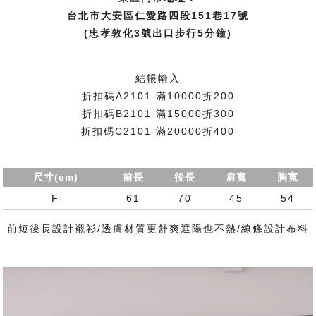
台北市大安區仁愛路四段151巷17號
(忠孝敦化3號出口步行5分鐘)
結帳輸入
折扣碼A2101 滿10000折200
折扣碼B2101 滿15000折300
折扣碼C2101 滿20000折400
尺寸(cm)
前長
後長
肩寬
胸寬
F
61
70
45
54
前短後長設計襯衫/透膚材質更舒爽遮陽也不熱/線條設計布料