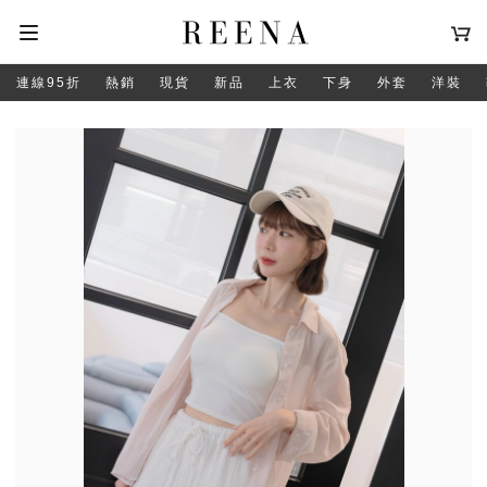
連線95折
熱銷
現貨
新品
上衣
下身
外套
洋裝