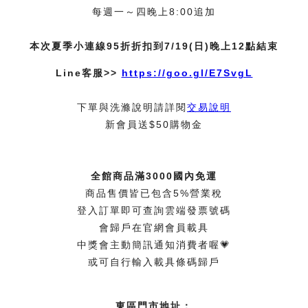
每週一～四晚上8:00追加
本次夏季小連線95折折扣到7/19(日)晚上12點結束
Line客服>>
https://goo.gl/E7SvgL
下單與洗滌說明請詳閱
交易說明
新會員送$50購物金
全館商品滿3000國內免運
商品售價皆已包含5%營業稅
登入訂單即可查詢雲端發票號碼
會歸戶在官網會員載具
中獎會主動簡訊通知消費者喔💗
或可自行輸入載具條碼歸戶
東區門市地址：