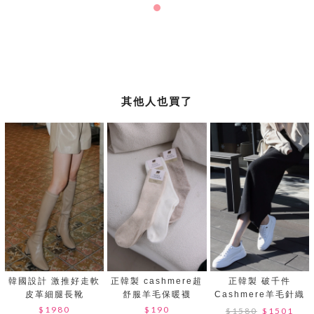
其他人也買了
韓國設計 激推好走軟
正韓製 cashmere超
正韓製 破千件
皮革細腿長靴
舒服羊毛保暖襪
Cashmere羊毛針織
裙
$1980
$190
$1580
$1501