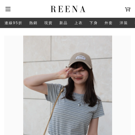
連線95折
熱銷
現貨
新品
上衣
下身
外套
洋裝