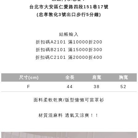
台北市大安區仁愛路四段151巷17號
(忠孝敦化3號出口步行5分鐘)
結帳輸入
折扣碼A2101 滿10000折200
折扣碼B2101 滿15000折300
折扣碼C2101 滿20000折400
尺寸(cm)
全長
肩寬
胸寬
F
44
38
52
面料柔軟乾爽/版型慵懶可當罩衫
材質混麻料 透氣又涼爽！！