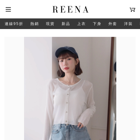
連線95折
熱銷
現貨
新品
上衣
下身
外套
洋裝