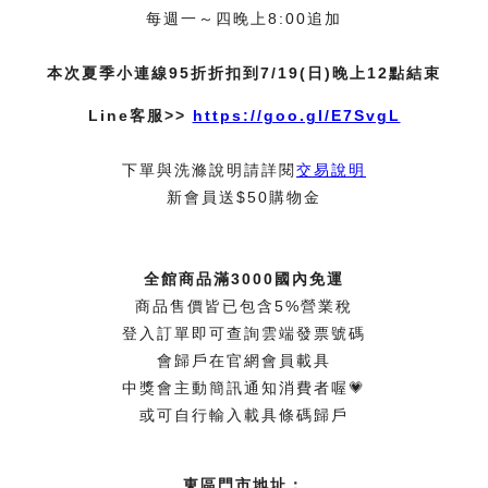
每週一～四晚上8:00追加
本次夏季小連線95折折扣到7/19(日)晚上12點結束
Line客服>>
https://goo.gl/E7SvgL
下單與洗滌說明請詳閱
交易說明
新會員送$50購物金
全館商品滿3000國內免運
商品售價皆已包含5%營業稅
登入訂單即可查詢雲端發票號碼
會歸戶在官網會員載具
中獎會主動簡訊通知消費者喔💗
或可自行輸入載具條碼歸戶
東區門市地址：