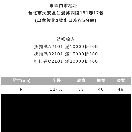
東區門市地址：
台北市大安區仁愛路四段151巷17號
(忠孝敦化3號出口步行5分鐘)
結帳輸入
折扣碼A2101 滿10000折200
折扣碼B2101 滿15000折300
折扣碼C2101 滿20000折400
尺寸(cm)
全長
肩寬
胸寬
腰寬
F
124.5
33
46
46