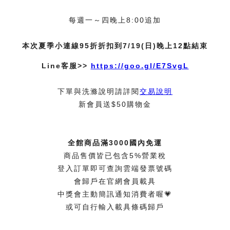
每週一～四晚上8:00追加
本次夏季小連線95折折扣到7/19(日)晚上12點結束
Line客服>>
https://goo.gl/E7SvgL
下單與洗滌說明請詳閱
交易說明
新會員送$50購物金
全館商品滿3000國內免運
商品售價皆已包含5%營業稅
登入訂單即可查詢雲端發票號碼
會歸戶在官網會員載具
中獎會主動簡訊通知消費者喔💗
或可自行輸入載具條碼歸戶