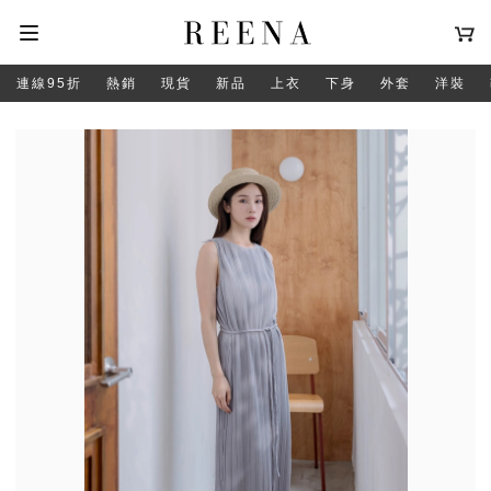
連線95折
熱銷
現貨
新品
上衣
下身
外套
洋裝