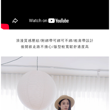
浪漫質感壓紋/附綁帶可綁可不綁/粗肩帶設計
後開衩走路不擔心/版型較寬鬆舒適度高