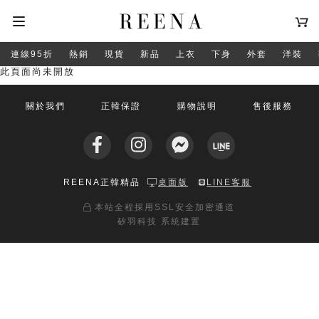
連線95折
熱銷
現貨
新品
上衣
下身
外套
洋裝
此頁面尚未開放
關於我們
正韓保證
購物說明
售後服務
REENA正韓精品
桌面版
LINE客服
本站全程採用SSL安全加密通道
矽羽科技 系統建置