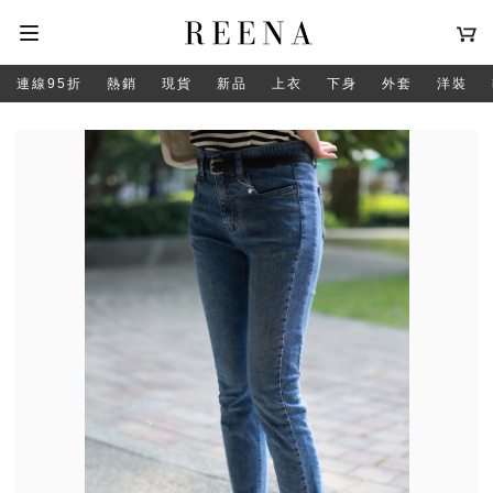
連線95折
熱銷
現貨
新品
上衣
下身
外套
洋裝