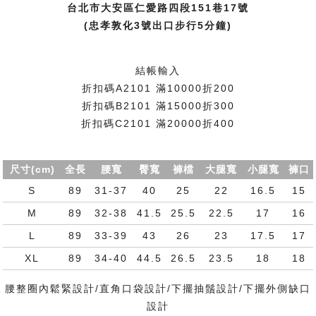
台北市大安區仁愛路四段151巷17號
(忠孝敦化3號出口步行5分鐘)
結帳輸入
折扣碼A2101 滿10000折200
折扣碼B2101 滿15000折300
折扣碼C2101 滿20000折400
尺寸(cm)
全長
腰寬
臀寬
褲檔
大腿寬
小腿寬
褲口
S
89
31-37
40
25
22
16.5
15
M
89
32-38
41.5
25.5
22.5
17
16
L
89
33-39
43
26
23
17.5
17
XL
89
34-40
44.5
26.5
23.5
18
18
腰整圈內鬆緊設計/直角口袋設計/下擺抽鬚設計/下擺外側缺口
設計