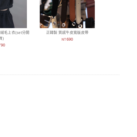
絨毛上衣(set分開
正韓製 質感牛皮寬版皮帶
正韓製 激瘦！
買)
690
1,
NT
NT
790