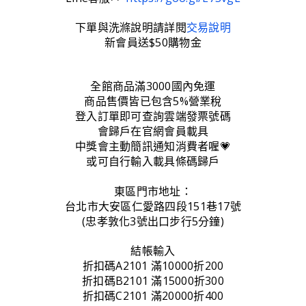
下單與洗滌說明請詳閱
交易說明
新會員送$50購物金
全館商品滿3000國內免運
商品售價皆已包含5%營業稅
登入訂單即可查詢雲端發票號碼
會歸戶在官網會員載具
中獎會主動簡訊通知消費者喔💗
或可自行輸入載具條碼歸戶
東區門市地址：
台北市大安區仁愛路四段151巷17號
(忠孝敦化3號出口步行5分鐘)
結帳輸入
折扣碼A2101 滿10000折200
折扣碼B2101 滿15000折300
折扣碼C2101 滿20000折400