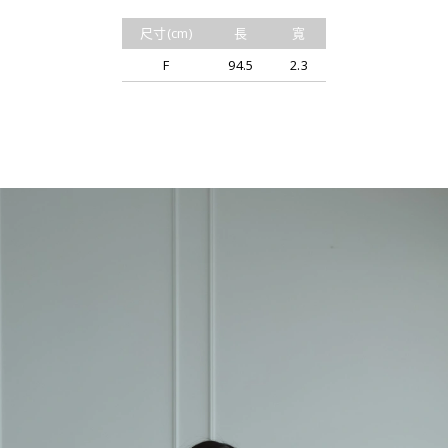
尺寸(cm)
長
寬
F
94.5
2.3