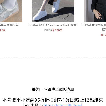
純色中筒襪/5色
正韓製 破千件Cashmere羊毛針織裙
正韓製 休閒連帽刷
購
149
1580
1,501
NT
NT
每週一～四晚上8:00追加
本次夏季小連線95折折扣到7/19(日)晚上12點結束
Line客服>>
https://goo.gl/E7SvgL