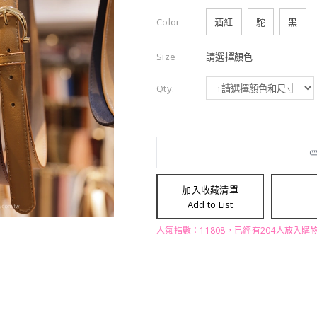
Color
酒紅
駝
黑
Size
請選擇顏色
Qty.
加入收藏清單
Add to List
人氣指數：11808，已經有204人放入購