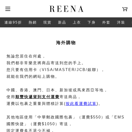
連線95折
熱銷
現貨
新品
上衣
下身
外套
洋裝
海外購物
無論您居住在何處，
我們都非常樂意將商品寄送到您的手上。
您只要有信用卡（VISA/MASTER/JCB/銀聯），
就能在我們的網站上購物。
中國、香港、澳門、日本、新加坡或馬來西亞等地，
使用
順豐快遞
貨到支付運費
寄送商品，
運費以包裹之重量與體積計算(
按此看運費試算
)。
其他地區使用「中華郵政國際包裹」（運費$550）或「EMS
國際快捷」（運費$1050）寄送，
固定運費多不退少不補，